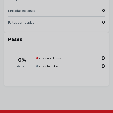
0
Entradas exitosas
0
Faltas cometidas
Pases
0
Pases acertados
0%
0
Acierto
Pases fallados