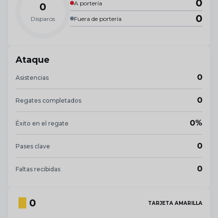
0
A portería
0
0
Disparos
Fuera de portería
Ataque
0
Asistencias
0
Regates completados
0%
Éxito en el regate
0
Pases clave
0
Faltas recibidas
0
TARJETA AMARILLA