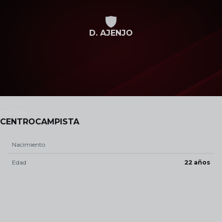
Skip to main content
D. AJENJO
POSICIÓN
CENTROCAMPISTA
Nacimiento
Edad
22 años