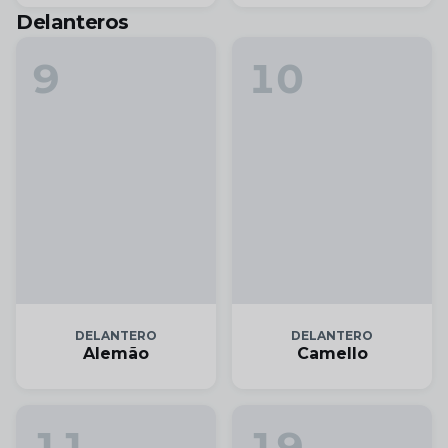
Delanteros
9
10
DELANTERO
DELANTERO
Alemão
Camello
11
19