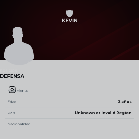
Skip to main content
KEVIN
POSICIÓN
DEFENSA
Nacimiento
Edad
3 años
País
Unknown or Invalid Region
Nacionalidad