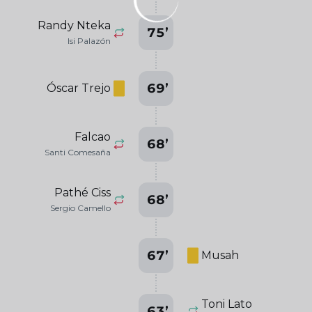
Randy Nteka
75
’
Isi Palazón
69
’
Óscar Trejo
Falcao
68
’
Santi Comesaña
Pathé Ciss
68
’
Sergio Camello
67
’
Musah
Toni Lato
63
’