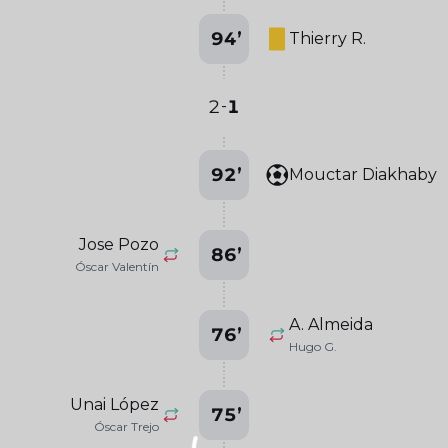
94
’
Thierry R.
2
1
-
92
’
Mouctar Diakhaby
Jose Pozo
86
’
Óscar Valentín
A. Almeida
76
’
Hugo G.
Unai López
75
’
Óscar Trejo