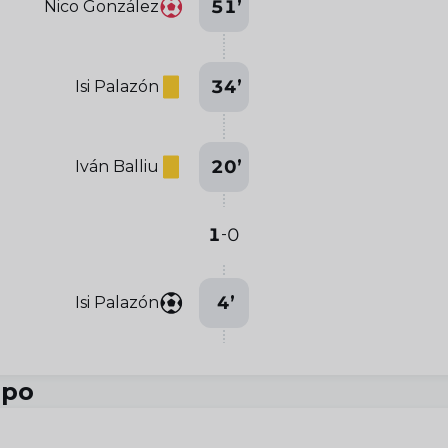
51
’
Nico González
34
’
Isi Palazón
20
’
Iván Balliu
1
0
-
4
’
Isi Palazón
ipo