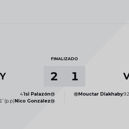
FINALIZADO
2
1
Y
4’
Isi Palazón
Mouctar Diakhaby
92
1’ (p.p)
Nico González