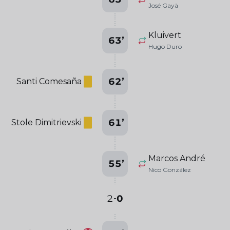
José Gayà
Kluivert
63
’
Hugo Duro
62
’
Santi Comesaña
61
’
Stole Dimitrievski
Marcos André
55
’
Nico González
2
0
-