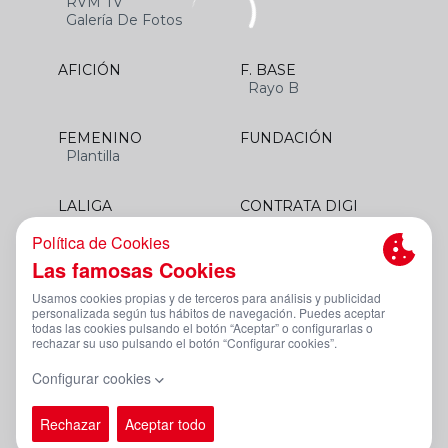
RVM TV
Galería De Fotos
AFICIÓN
F. BASE
Rayo B
FEMENINO
FUNDACIÓN
Plantilla
LALIGA
CONTRATA DIGI
SANTANDER
Aviso Legal Y Condiciones De Uso
Política De Privacidad
Política De Cookies
Canal De Denuncias
PÁGINA OFICIAL © RAYO VALLECANO 2023