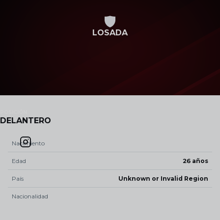
Skip to main content
LOSADA
POSICIÓN
DELANTERO
Nacimiento
Edad
26 años
País
Unknown or Invalid Region
Nacionalidad