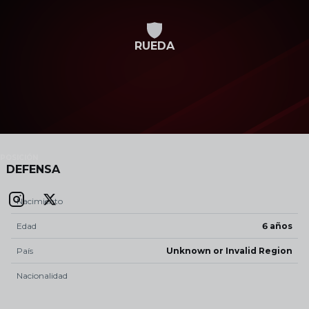
Skip to main content
RUEDA
POSICIÓN
DEFENSA
Nacimiento
Edad
6 años
País
Unknown or Invalid Region
Nacionalidad