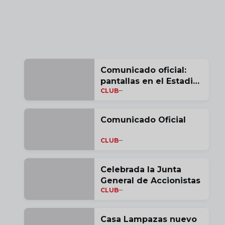
Comunicado oficial:
pantallas en el Estadio
CLUB
de Vallecas para la
histórica final de
Conference League
Comunicado Oficial
CLUB
Celebrada la Junta
General de Accionistas
CLUB
Casa Lampazas nuevo