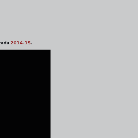
orada
2014-15
.