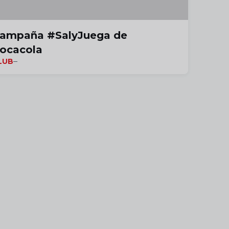
ampaña #SalyJuega de
ocacola
LUB