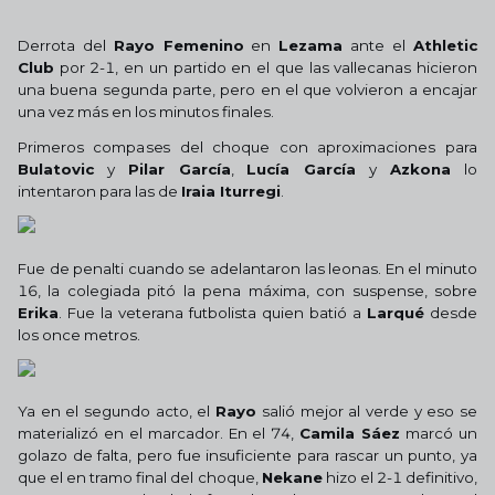
Derrota del
Rayo Femenino
en
Lezama
ante el
Athletic
Club
por 2-1, en un partido en el que las vallecanas hicieron
una buena segunda parte, pero en el que volvieron a encajar
una vez más en los minutos finales.
Primeros compases del choque con aproximaciones para
Bulatovic
y
Pilar García
,
Lucía García
y
Azkona
lo
intentaron para las de
Iraia Iturregi
.
Fue de penalti cuando se adelantaron las leonas. En el minuto
16, la colegiada pitó la pena máxima, con suspense, sobre
Erika
. Fue la veterana futbolista quien batió a
Larqué
desde
los once metros.
Ya en el segundo acto, el
Rayo
salió mejor al verde y eso se
materializó en el marcador. En el 74,
Camila Sáez
marcó un
golazo de falta, pero fue insuficiente para rascar un punto, ya
que el en tramo final del choque,
Nekane
hizo el 2-1 definitivo,