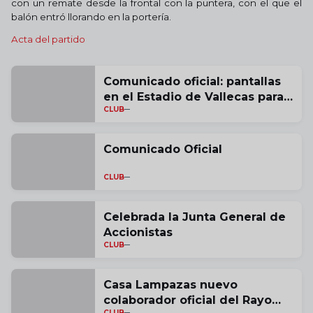
con un remate desde la frontal con la puntera, con el que el
balón entró llorando en la portería.
Acta del partido
Comunicado oficial: pantallas
en el Estadio de Vallecas para
CLUB
la histórica final de Conference
League
Comunicado Oficial
CLUB
Celebrada la Junta General de
Accionistas
CLUB
Casa Lampazas nuevo
colaborador oficial del Rayo
CLUB