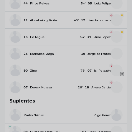
44
Filipe Relvas
54
’
05
Luiz Felipe
11
Aboubakary Koïta
45
’
12
Ilias Akhomach
13
De Miguel
54
’
17
Unai López
25
Barnabás Varga
19
Jorge de Frutos
90
Zine
79
’
07
Isi Palazón
07
Dereck Kutesa
26
’
18
Álvaro García
Suplentes
Marko Nikolic
Iñigo Pérez
08
Mijat Gacinovic
76
’
01
Dani Cárdenas