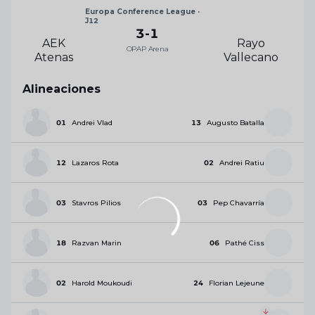
Europa Conference League ·
J12
3
-
1
AEK
Rayo
OPAP Arena
Atenas
Vallecano
Alineaciones
01
Andrei Vlad
13
Augusto Batalla
12
Lazaros Rota
02
Andrei Ratiu
03
Stavros Pilios
03
Pep Chavarría
18
Razvan Marin
06
Pathé Ciss
02
Harold Moukoudi
24
Florian Lejeune