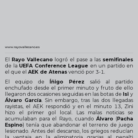
www.rayovallecano.es
El
Rayo Vallecano
logró el pase a las
semifinales
de la
UEFA Conference League
en un partido en
el que el
AEK de Atenas
venció por 3-1.
El equipo de
Íñigo Pérez
salió al partido
enchufado desde el primer minuto y fruto de ello
llegaron dos ocasiones seguidas en las botas de
Isi
y
Álvaro García
. Sin embargo, tras las dos llegadas
rayistas, el AEK respondió y en el minuto 13, Zini
hizo el primer gol local. Las malas noticias se
acumulaban para el Rayo, cuando
Álvaro
(
Pacha
Espino
) tenía que abandonar el terreno de juego
lesionado. Antes del descanso, los griegos reducían
la ventaja en la eliminatoria gracias al penalti