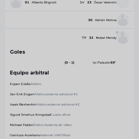
91
Alberto Brignoli
54
’
23
Óscar Valentín
30
Adrián Molina
79
’
32
Nobel Mendy
Goles
(0 - 1)
Isi Palazón
59
’
Equipo arbitral
Espen Eskås
Árbitro
Jan Erik Engan
Árbitro asistente adicional #1
Isaak Bashevkin
Árbitro asistente adicional #2
Sigurd Smehus Kringstad
Cuarto oficial
Michael Fabbri
Árbitro Asistente de Vídeo
Gianluca Aureliano
Asistente VAR Oficial