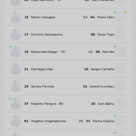
15
Martin Georgiev
54
’
04
Pedro Díaz
17
Dimitris Kaloskamis
08
Óscar Trejo
19
Mohamed Dräger
70
’
45
’
09
Alemão
21
Domagoj Vida
10
Sergio Camello
29
James Penrice
15
Gerard Gumbau
37
Roberto Pereyra
84
’
20
Iván Balliu
81
Angelos Angelopoulos
26
’
22
Pacha Espino