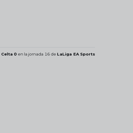
 Celta 0
en la jornada 16 de
LaLiga EA Sports