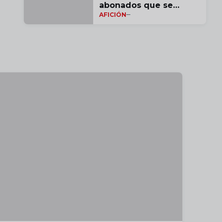
abonados que se
AFICIÓN
desplacen a Butarque