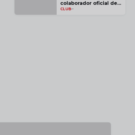
colaborador oficial del
CLUB
Rayo Vallecano