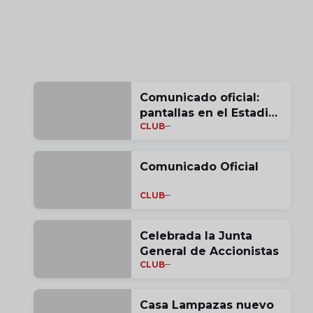
Comunicado oficial:
pantallas en el Estadio
CLUB
de Vallecas para la
histórica final de
Conference League
Comunicado Oficial
CLUB
Celebrada la Junta
General de Accionistas
CLUB
Casa Lampazas nuevo