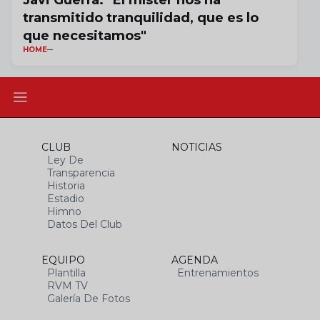
Javi Guerra: "El míster nos ha
transmitido tranquilidad, que es lo
que necesitamos"
HOME
CLUB
NOTICIAS
Ley De
Transparencia
Historia
Estadio
Himno
Datos Del Club
EQUIPO
AGENDA
Plantilla
Entrenamientos
RVM TV
Galería De Fotos