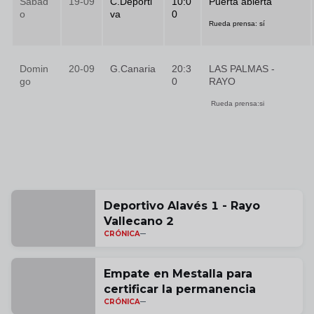
Sábad
19-09
C.Deporti
10:0
Puerta abierta
o
va
0
Rueda prensa: sí
Domin
20-09
G.Canaria
20:3
LAS PALMAS -
go
0
RAYO
Rueda prensa:si
Deportivo Alavés 1 - Rayo
Vallecano 2
CRÓNICA
Empate en Mestalla para
certificar la permanencia
CRÓNICA