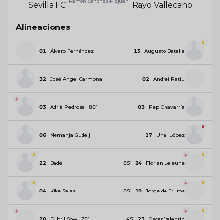
Ramón Sánchez-Pizjuán
Sevilla FC
Rayo Vallecano
Alineaciones
01
Álvaro Fernández
13
Augusto Batalla
32
José Ángel Carmona
02
Andrei Ratiu
03
Adrià Pedrosa
80
’
03
Pep Chavarría
06
Nemanja Gudelj
17
Unai López
22
Badé
85
’
24
Florian Lejeune
04
Kike Salas
85
’
19
Jorge de Frutos
20
Djibril Sow
79
’
45
’
23
Óscar Valentín