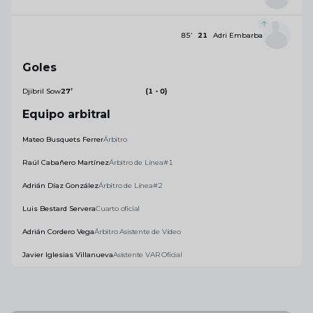
85
’
21
Adri Embarba
Goles
Djibril Sow
27
’
(1 - 0)
Equipo arbitral
Mateo Busquets Ferrer
Árbitro
Raúl Cabañero Martínez
Árbitro de Línea#1
Adrián Díaz González
Árbitro de Línea#2
Luis Bestard Servera
Cuarto oficial
Adrián Cordero Vega
Árbitro Asistente de Vídeo
Javier Iglesias Villanueva
Asistente VAR Oficial