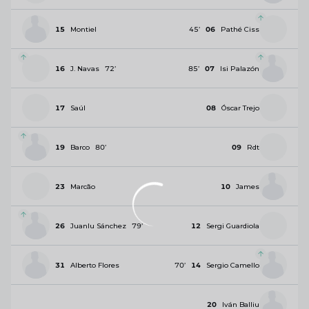
15
Montiel
45
’
06
Pathé Ciss
16
J. Navas
72
’
85
’
07
Isi Palazón
17
Saúl
08
Óscar Trejo
19
Barco
80
’
09
Rdt
23
Marcão
10
James
26
Juanlu Sánchez
79
’
12
Sergi Guardiola
31
Alberto Flores
70
’
14
Sergio Camello
20
Iván Balliu