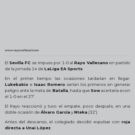
www.rayovallecano.es
El
Sevilla FC
se impuso por 1-0 al
Rayo Vallecano
en partido
de la jornada 14 de
LaLiga EA Sports
.
En el primer tiempo las ocasiones tardarían en llegar.
Lukebakio
e
Isaac Romero
serían los primeros en generar
peligro ante la meta de
Batalla
, hasta que
Sow
acertaría econ
el 1-0 en el 27'.
El Rayo reaccionó y tuvo el empate, poco después, en una
doble ocasión de
Álvaro García
y
Nteka
(32').
Antes del descanso, el colegiado decidió expulsar con
roja
directa a Unai López
.