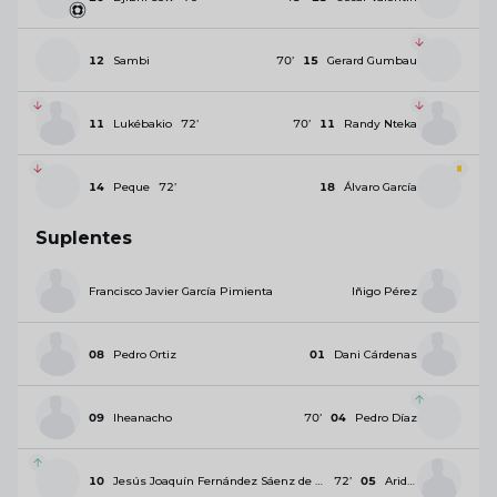
12
Sambi
70
’
15
Gerard Gumbau
11
Lukébakio
72
’
70
’
11
Randy Nteka
14
Peque
72
’
18
Álvaro García
Suplentes
Francisco Javier García Pimienta
Iñigo Pérez
08
Pedro Ortiz
01
Dani Cárdenas
09
Iheanacho
70
’
04
Pedro Díaz
10
Jesús Joaquín Fernández Sáenz de la Torre
72
’
05
Aridane