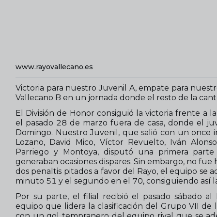
www.rayovallecano.es
Victoria para nuestro Juvenil A, empate para nuest
Vallecano B en un jornada donde el resto de la cant
El División de Honor consiguió la victoria frente a
el pasado 28 de marzo fuera de casa, donde el juve
Domingo. Nuestro Juvenil, que salió con un once in
Lozano, David Mico, Víctor Revuelto, Iván Alonso,
Parriego y Montoya, disputó una primera part
generaban ocasiones dispares. Sin embargo, no fue 
dos penaltis pitados a favor del Rayo, el equipo se a
minuto 51 y el segundo en el 70, consiguiendo así la 
Por su parte, el filial recibió el pasado sábado 
equipo que lidera la clasificación del Grupo VII d
con un gol tempranero del equipo rival que se ade