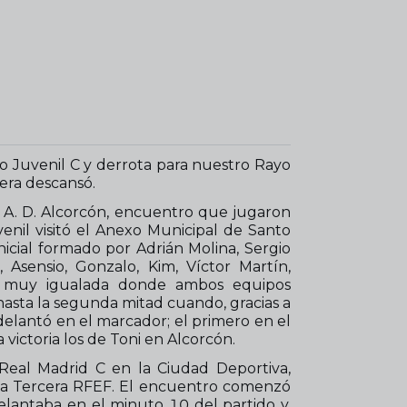
ro Juvenil C y derrota para nuestro Rayo
era descansó.
 la A. D. Alcorcón, encuentro que jugaron
nil visitó el Anexo Municipal de Santo
icial formado por Adrián Molina, Sergio
 Asensio, Gonzalo, Kim, Víctor Martín,
e muy igualada donde ambos equipos
hasta la segunda mitad cuando, gracias a
delantó en el marcador; el primero en el
victoria los de Toni en Alcorcón.
al Real Madrid C en la Ciudad Deportiva,
e la Tercera RFEF. El encuentro comenzó
lantaba en el minuto 10 del partido y,