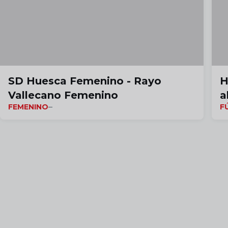
SD Huesca Femenino - Rayo
H
Vallecano Femenino
a
FEMENINO
F