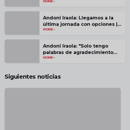
HOME
Andoni Iraola: Llegamos a la
última jornada con opciones |
HOME
vídeo
Andoni Iraola: "Solo tengo
palabras de agradecimiento
HOME
por estas tres temporadas" |
vídeo
Siguientes noticias