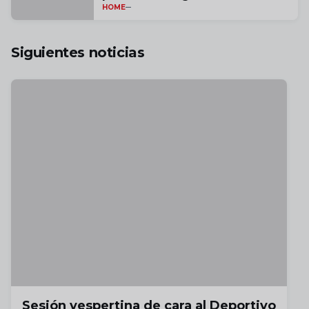
HOME
por estas tres temporadas" |
vídeo
Siguientes noticias
Sesión vespertina de cara al Deportivo