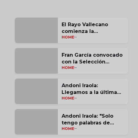
El Rayo Vallecano
comienza la
HOME
pretemporada
Fran García convocado
con la Selección
HOME
Española
Andoni Iraola:
Llegamos a la última
HOME
jornada con opciones |
vídeo
Andoni Iraola: "Solo
tengo palabras de
HOME
agradecimiento por
estas tres temporadas"