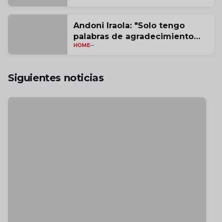
Andoni Iraola: "Solo tengo
palabras de agradecimiento
HOME
por estas tres temporadas" |
vídeo
Siguientes noticias