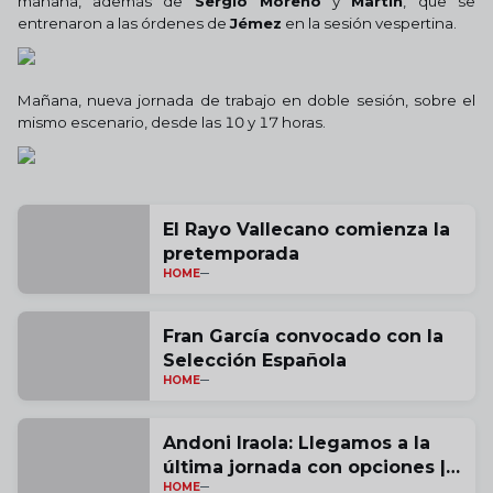
mañana, además de
Sergio Moreno
y
Martín
, que se
entrenaron a las órdenes de
Jémez
en la sesión vespertina.
Mañana, nueva jornada de trabajo en doble sesión, sobre el
mismo escenario, desde las 10 y 17 horas.
El Rayo Vallecano comienza la
pretemporada
HOME
Fran García convocado con la
Selección Española
HOME
Andoni Iraola: Llegamos a la
última jornada con opciones |
HOME
vídeo