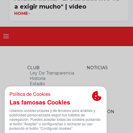
a exigir mucho" | vídeo
HOME
CLUB
NOTICIAS
Ley De Transparencia
Historia
Estadio
Himno
Datos Del Club
FEMENINO
FUNDACIÓN
Plantilla