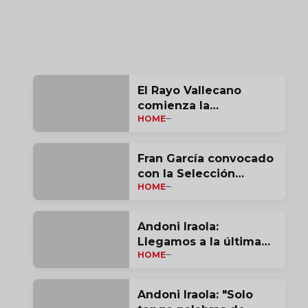
El Rayo Vallecano
comienza la
HOME
pretemporada
Fran García convocado
con la Selección
HOME
Española
Andoni Iraola:
Llegamos a la última
HOME
jornada con opciones |
vídeo
Andoni Iraola: "Solo