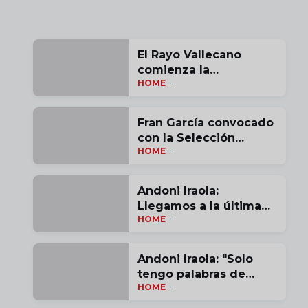
El Rayo Vallecano
comienza la
HOME
pretemporada
Fran García convocado
con la Selección
HOME
Española
Andoni Iraola:
Llegamos a la última
HOME
jornada con opciones |
vídeo
Andoni Iraola: "Solo
tengo palabras de
HOME
agradecimiento por
estas tres temporadas"