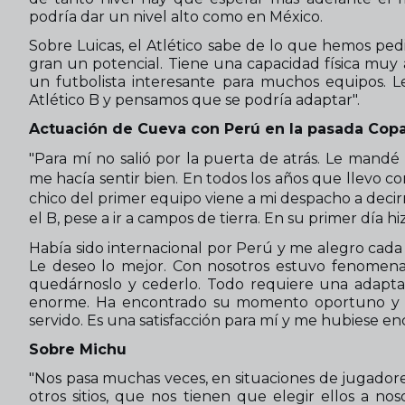
podría dar un nivel alto como en México.
Sobre Luicas, el Atlético sabe de lo que hemos ped
gran un potencial. Tiene una capacidad física muy 
un futbolista interesante para muchos equipos.
Atlético B y pensamos que se podría adaptar".
Actuación de Cueva con Perú en la pasada Cop
"Para mí no salió por la puerta de atrás. Le mandé
me hacía sentir bien. En todos los años que llevo c
chico del primer equipo viene a mi despacho a decir
el B, pese a ir a campos de tierra. En su primer día hi
Había sido internacional por Perú y me alegro cada 
Le deseo lo mejor. Con nosotros estuvo fenome
quedárnoslo y cederlo. Todo requiere una adapta
enorme. Ha encontrado su momento oportuno y s
servido. Es una satisfacción para mí y me hubiese en
Sobre Michu
"Nos pasa muchas veces, en situaciones de jugadore
otros sitios, que nos tienen que elegir ellos a 