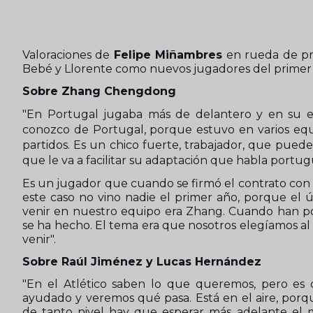
Valoraciones de
Felipe Miñambres
en rueda de pre
Bebé y Llorente como nuevos jugadores del primer
Sobre Zhang Chengdong
"En Portugal jugaba más de delantero y en su equ
conozco de Portugal, porque estuvo en varios equ
partidos. Es un chico fuerte, trabajador, que puede
que le va a facilitar su adaptación que habla portug
Es un jugador que cuando se firmó el contrato con
este caso no vino nadie el primer año, porque el 
venir en nuestro equipo era Zhang. Cuando han po
se ha hecho. El tema era que nosotros elegíamos al
venir".
Sobre Raúl Jiménez y Lucas Hernández
"En el Atlético saben lo que queremos, pero es c
ayudado y veremos qué pasa. Está en el aire, porqu
de tanto nivel hay que esperar más adelante el m