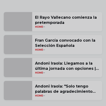
El Rayo Vallecano comienza la
pretemporada
HOME
Fran García convocado con la
Selección Española
HOME
Andoni Iraola: Llegamos a la
última jornada con opciones |
HOME
vídeo
Andoni Iraola: "Solo tengo
palabras de agradecimiento
HOME
por estas tres temporadas" |
vídeo