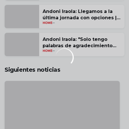
Andoni Iraola: Llegamos a la
última jornada con opciones |
HOME
vídeo
Andoni Iraola: "Solo tengo
palabras de agradecimiento
HOME
por estas tres temporadas" |
vídeo
Siguientes noticias