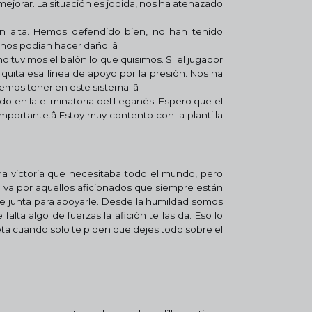
ejorar. La situación es jodida, nos ha atenazado
n alta. Hemos defendido bien, no han tenido
os podían hacer daño. â
o tuvimos el balón lo que quisimos. Si el jugador
quita esa línea de apoyo por la presión. Nos ha
mos tener en este sistema. â
do en la eliminatoria del Leganés. Espero que el
mportante.â
Estoy muy contento con la plantilla
a victoria que necesitaba todo el mundo, pero
ria va por aquellos aficionados que siempre están
se junta para apoyarle. Desde la humildad somos
e falta algo de fuerzas la afición te las da. Eso lo
eta cuando solo te piden que dejes todo sobre el