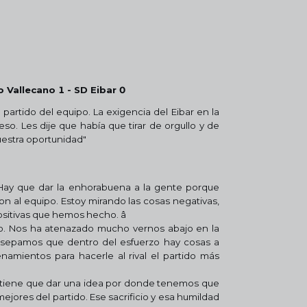
o Vallecano 1 - SD Eibar 0
 partido del equipo. La exigencia del Eibar en la
so. Les dije que había que tirar de orgullo y de
uestra oportunidad"
o. Hay que dar la enhorabuena a la gente porque
 al equipo. Estoy mirando las cosas negativas,
itivas que hemos hecho. â
rlo. Nos ha atenazado mucho vernos abajo en la
e sepamos que dentro del esfuerzo hay cosas a
namientos para hacerle al rival el partido más
os tiene que dar una idea por donde tenemos que
mejores del partido. Ese sacrificio y esa humildad