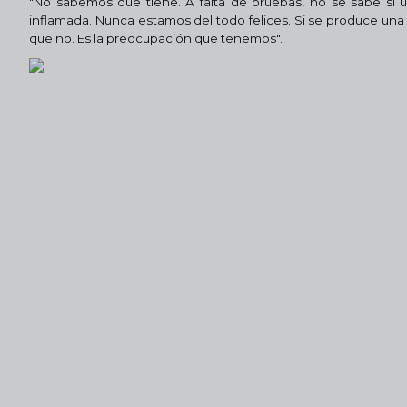
"No sabemos que tiene. A falta de pruebas, no se sabe si un
inflamada. Nunca estamos del todo felices. Si se produce una 
que no. Es la preocupación que tenemos".