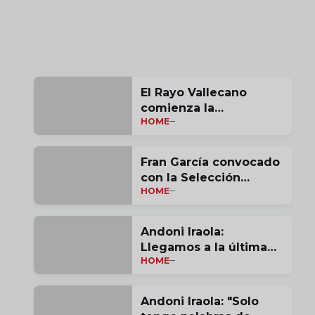
El Rayo Vallecano
comienza la
HOME
pretemporada
Fran García convocado
con la Selección
HOME
Española
Andoni Iraola:
Llegamos a la última
HOME
jornada con opciones |
vídeo
Andoni Iraola: "Solo