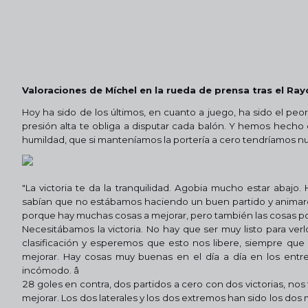
Valoraciones de Míchel en la rueda de prensa tras el Ray
Hoy ha sido de los últimos, en cuanto a juego, ha sido el peor
presión alta te obliga a disputar cada balón. Y hemos hecho e
humildad, que si manteníamos la portería a cero tendríamos n
"La victoria te da la tranquilidad. Agobia mucho estar abaj
sabían que no estábamos haciendo un buen partido y animaron
porque hay muchas cosas a mejorar, pero también las cosas pos
Necesitábamos la victoria. No hay que ser muy listo para ve
clasificación y esperemos que esto nos libere, siempre qu
mejorar. Hay cosas muy buenas en el día a día en los entre
incómodo. â
28 goles en contra, dos partidos a cero con dos victorias, n
mejorar. Los dos laterales y los dos extremos han sido los dos 