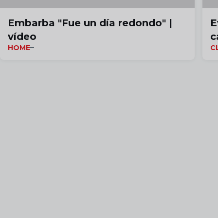
Embarba "Fue un día redondo" |
E
vídeo
c
HOME
C