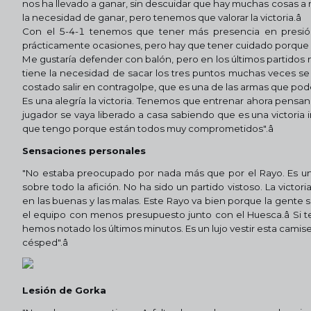
nos ha llevado a ganar, sin descuidar que hay muchas cosas a m
la necesidad de ganar, pero tenemos que valorar la victoria.â
Con el 5-4-1 tenemos que tener más presencia en presió
prácticamente ocasiones, pero hay que tener cuidado porque n
Me gustaría defender con balón, pero en los últimos partidos n
tiene la necesidad de sacar los tres puntos muchas veces se 
costado salir en contragolpe, que es una de las armas que pode
Es una alegría la victoria. Tenemos que entrenar ahora pensan
jugador se vaya liberado a casa sabiendo que es una victoria i
que tengo porque están todos muy comprometidos".â
Sensaciones personales
"No estaba preocupado por nada más que por el Rayo. Es un
sobre todo la afición. No ha sido un partido vistoso. La victo
en las buenas y las malas. Este Rayo va bien porque la gente 
el equipo con menos presupuesto junto con el Huesca.â
Si t
hemos notado los últimos minutos. Es un lujo vestir esta camis
césped".â
Lesión de Gorka