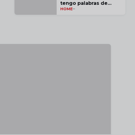
tengo palabras de
HOME
agradecimiento por
estas tres temporadas"
| vídeo