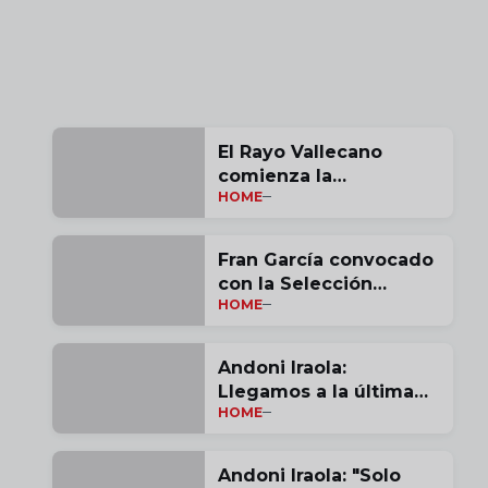
El Rayo Vallecano
comienza la
HOME
pretemporada
Fran García convocado
con la Selección
HOME
Española
Andoni Iraola:
Llegamos a la última
HOME
jornada con opciones |
vídeo
Andoni Iraola: "Solo