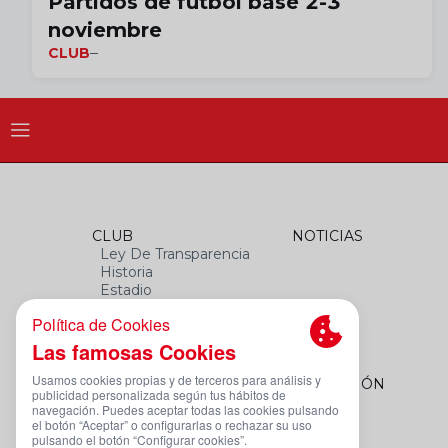
Partidos de fútbol base 2-3
noviembre
CLUB
CLUB
NOTICIAS
Ley De Transparencia
Historia
Estadio
Himno
Datos Del Club
FEMENINO
FUNDACIÓN
Plantilla