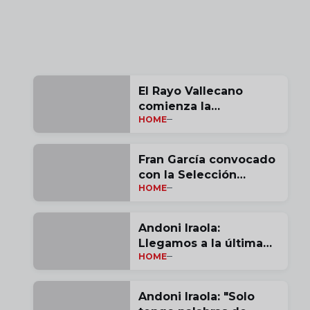
El Rayo Vallecano
comienza la
HOME
pretemporada
Fran García convocado
con la Selección
HOME
Española
Andoni Iraola:
Llegamos a la última
HOME
jornada con opciones |
vídeo
Andoni Iraola: "Solo