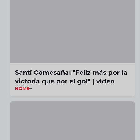
Santi Comesaña: "Feliz más por la
victoria que por el gol" | vídeo
HOME