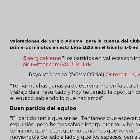
Valoraciones de Sergio Akieme, para la cuenta del Club
primeros minutos en esta Liga 1|2|3 en el triunfo 1-0 en 
@sergioakieme
"Los partidos en Vallecas son in
pic.twitter.com/V0uUkuLtKr
— Rayo Vallecano (@RVMOficial)
October 13, 
"Tenía muchas ganas ya de estrenarme en la titularidad
trabajo da el resultado y hoy he tenido la oportuni
el equipo, sabiendo lo que hacíamos".
Buen partido del equipo
"El partido tenía que ser así. Teníamos que esperar.
expulsión, pero hemos sabido interpretar muy bien 
teníamos que hacer, que no teníamos que volvernos
moviéndola de lado a lado y que los espacios iban a 