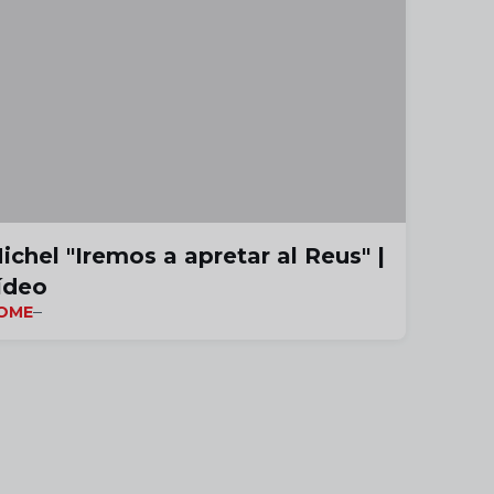
ichel "Iremos a apretar al Reus" |
ídeo
OME