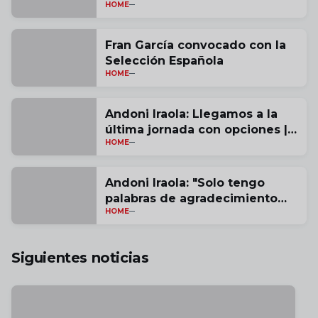
HOME
Fran García convocado con la
Selección Española
HOME
Andoni Iraola: Llegamos a la
última jornada con opciones |
HOME
vídeo
Andoni Iraola: "Solo tengo
palabras de agradecimiento
HOME
por estas tres temporadas" |
vídeo
Siguientes noticias