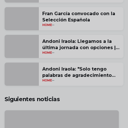
Fran García convocado con la
Selección Española
HOME
Andoni Iraola: Llegamos a la
última jornada con opciones |
HOME
vídeo
Andoni Iraola: "Solo tengo
palabras de agradecimiento
HOME
por estas tres temporadas" |
vídeo
Siguientes noticias