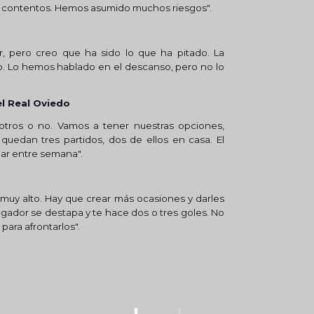
tar contentos. Hemos asumido muchos riesgos".
r, pero creo que ha sido lo que ha pitado. La
do. Lo hemos hablado en el descanso, pero no lo
l Real Oviedo
os o no. Vamos a tener nuestras opciones,
quedan tres partidos, dos de ellos en casa. El
gar entre semana".
muy alto. Hay que crear más ocasiones y darles
gador se destapa y te hace dos o tres goles. No
para afrontarlos".