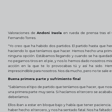
Valoraciones de
Andoni Iraola
en rueda de prensa tras el
Fernando Torres.
"Yo creo que ha habido dos partidos. El partido hasta que h
haciendo lo que teníamos que hacer. Hemos hecho una prime
ninguna opción. Estábamos llegando y cuando se ha quedado 
no pegarnos tiros en el pie, y nos lo hemos dado nosotros mis
acción en la que te lo provocabas tú y así ha sido. He
imprescindible para nosotros. Nos da mucho, pero no te sale e
Buena primera parte y sufrimiento final
"Sabíamos el tipo de partido que teníamos que hacer, que no
una primera parte muy seria. Si hacíamos el tercero se acababa,
deberíamos.
Ellos iban a estar en bloque bajo y había que tener paciencia.
haber hecho el tercero, y nos ha sentado fatal. Nos ha faltad