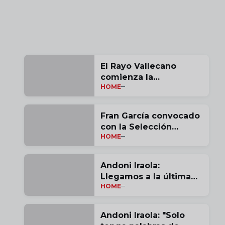
El Rayo Vallecano
comienza la
HOME
pretemporada
Fran García convocado
con la Selección
HOME
Española
Andoni Iraola:
Llegamos a la última
HOME
jornada con opciones |
vídeo
Andoni Iraola: "Solo