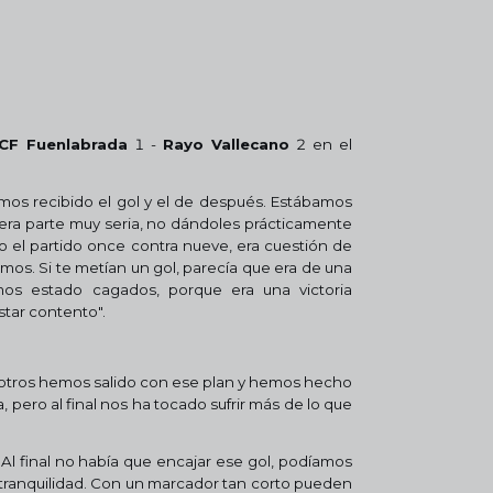
CF Fuenlabrada
1 -
Rayo Vallecano
2 en el
emos recibido el gol y el de después. Estábamos
ra parte muy seria, no dándoles prácticamente
el partido once contra nueve, era cuestión de
mos. Si te metían un gol, parecía que era de una
mos estado cagados, porque era una victoria
star contento".
sotros hemos salido con ese plan y hemos hecho
 pero al final nos ha tocado sufrir más de lo que
 Al final no había que encajar ese gol, podíamos
o tranquilidad. Con un marcador tan corto pueden