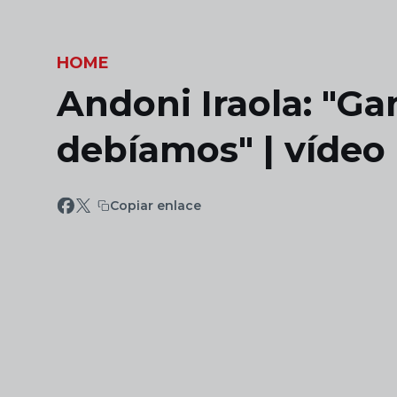
Skip to main content
HOME
Andoni Iraola: "G
debíamos" | vídeo
Copiar enlace