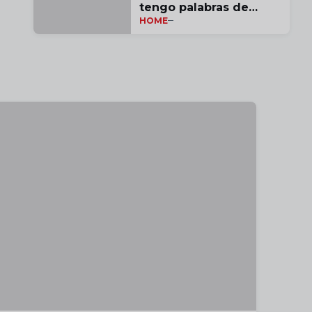
tengo palabras de
HOME
agradecimiento por
estas tres temporadas"
| vídeo