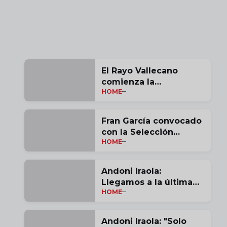
El Rayo Vallecano
comienza la
HOME
pretemporada
Fran García convocado
con la Selección
HOME
Española
Andoni Iraola:
Llegamos a la última
HOME
jornada con opciones |
vídeo
Andoni Iraola: "Solo