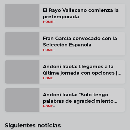
El Rayo Vallecano comienza la
pretemporada
HOME
Fran García convocado con la
Selección Española
HOME
Andoni Iraola: Llegamos a la
última jornada con opciones |
HOME
vídeo
Andoni Iraola: "Solo tengo
palabras de agradecimiento
HOME
por estas tres temporadas" |
vídeo
Siguientes noticias