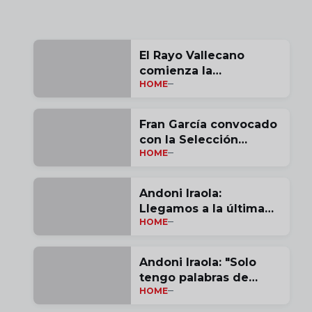
El Rayo Vallecano
comienza la
HOME
pretemporada
Fran García convocado
con la Selección
HOME
Española
Andoni Iraola:
Llegamos a la última
HOME
jornada con opciones |
vídeo
Andoni Iraola: "Solo
tengo palabras de
HOME
agradecimiento por
estas tres temporadas"